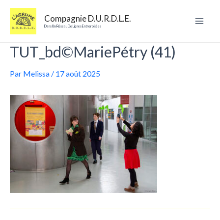
Aller
au
Compagnie D.U.R.D.L.E.
contenu
Mai
Dans Un Réseau De Lignes Entreroisées
TUT_bd©MariePétry (41)
Men
Par
Melissa
/
17 août 2025