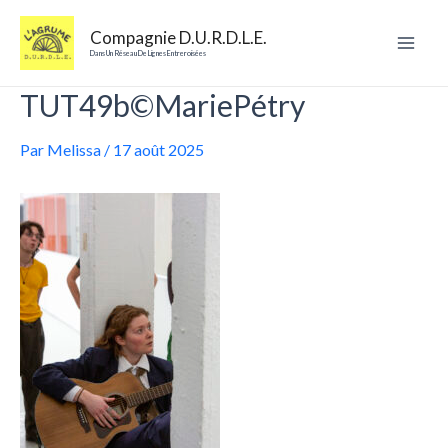
Aller
au
Compagnie D.U.R.D.L.E.
contenu
Mai
Dans Un Réseau De Lignes Entreroisées
TUT49b©MariePétry
Men
Par
Melissa
/
17 août 2025