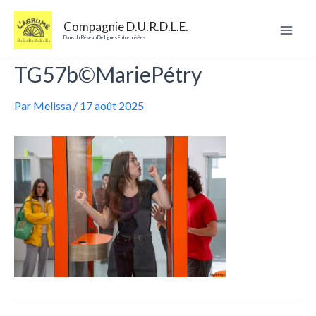
Aller
au
Compagnie D.U.R.D.L.E.
contenu
Mai
Dans Un Réseau De Lignes Entreroisées
TG57b©MariePétry
Men
Par
Melissa
/
17 août 2025