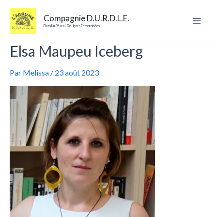
Aller
au
Compagnie D.U.R.D.L.E.
contenu
Mai
Dans Un Réseau De Lignes Entreroisées
Elsa Maupeu Iceberg
Men
Par
Melissa
/
23 août 2023