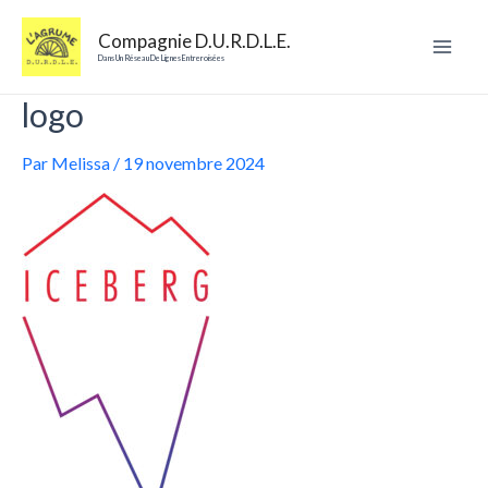
Aller
au
Compagnie D.U.R.D.L.E.
contenu
Mai
Dans Un Réseau De Lignes Entreroisées
logo
Men
Par
Melissa
/
19 novembre 2024